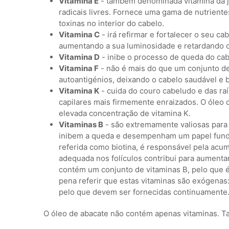
Vitamina E
- também denominada vitamina da j
radicais livres. Fornece uma gama de nutrient
toxinas no interior do cabelo.
Vitamina C
- irá refirmar e fortalecer o seu ca
aumentando a sua luminosidade e retardando 
Vitamina D
- inibe o processo de queda do cab
Vitamina F
- não é mais do que um conjunto de
autoantigénios, deixando o cabelo saudável e b
Vitamina K
- cuida do couro cabeludo e das raí
capilares mais firmemente enraizados. O óleo
elevada concentração de vitamina K.
Vitaminas B
- são extremamente valiosas para
inibem a queda e desempenham um papel fundam
referida como biotina, é responsável pela acum
adequada nos folículos contribui para aumenta
contém um conjunto de vitaminas B, pelo que é
pena referir que estas vitaminas são exógenas:
pelo que devem ser fornecidas continuamente
O óleo de abacate não contém apenas vitaminas. 