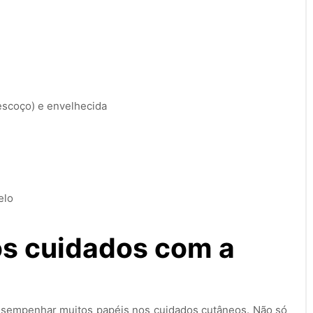
pescoço) e envelhecida
elo
os cuidados com a
esempenhar muitos papéis nos cuidados cutâneos. Não só