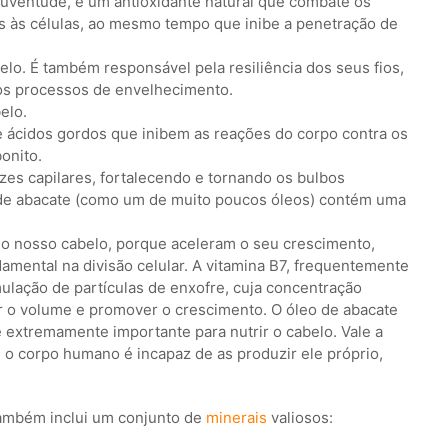
uventude, é um antioxidante natural que combate os
es às células, ao mesmo tempo que inibe a penetração de
belo. É também responsável pela resiliência dos seus fios,
os processos de envelhecimento.
elo.
 ácidos gordos que inibem as reações do corpo contra os
onito.
zes capilares, fortalecendo e tornando os bulbos
 de abacate (como um de muito poucos óleos) contém uma
 o nosso cabelo, porque aceleram o seu crescimento,
ental na divisão celular. A vitamina B7, frequentemente
ulação de partículas de enxofre, cuja concentração
r o volume e promover o crescimento. O óleo de abacate
 extremamente importante para nutrir o cabelo. Vale a
 o corpo humano é incapaz de as produzir ele próprio,
.
Também inclui um conjunto de
minerais
valiosos: