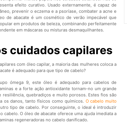
senta efeito curativo. Usado externamente, é capaz de
tâneo, prevenir o eczema e a psoríase, combater a acne e
óleo de abacate é um cosmético de verão impecável que
 popular em produtos de beleza, combinando perfeitamente
endente em máscaras ou misturas desmaquilhantes.
s cuidados capilares
pilares com óleo capilar, a maioria das mulheres coloca a
bacate é adequado para que tipo de cabelo?
rupo ómega 9, este óleo é adequado para cabelos de
taminas e a forte ação antioxidante tornam-no um grande
 resiliência, quebradiços e muito porosos. Estes fios são
a os danos, tanto físicos como químicos.
O cabelo muito
o tipo de cabelo. Por conseguinte, o ideal é introduzir
do cabelo. O óleo de abacate oferece uma ajuda imediata a
taminas regeneradoras no cabelo danificado.