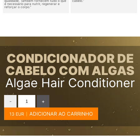
qualidade. Também fornecem tudo o que
cabelo.”
é necessário para nutrir, regenerar e
reforçar o corpo.”
CONDICIONADOR DE
CABELO COM ALGAS
Algae Hair Conditioner
-
+
ADICIONAR AO CARRINHO