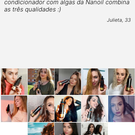
condicionador com algas da Nanoil combina
as três qualidades :)
e
Julieta, 33
5