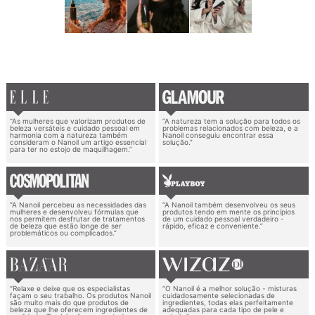
“As mulheres que valorizam produtos de
“A natureza tem a solução para todos os
beleza versáteis e cuidado pessoal em
problemas relacionados com beleza, e a
harmonia com a natureza também
Nanoil conseguiu encontrar essa
consideram o Nanoil um artigo essencial
solução.”
para ter no estojo de maquilhagem.”
“A Nanoil percebeu as necessidades das
“A Nanoil também desenvolveu os seus
mulheres e desenvolveu fórmulas que
produtos tendo em mente os princípios
nos permitem desfrutar de tratamentos
de um cuidado pessoal verdadeiro -
de beleza que estão longe de ser
rápido, eficaz e conveniente.”
problemáticos ou complicados.”
“Relaxe e deixe que os especialistas
“O Nanoil é a melhor solução - misturas
façam o seu trabalho. Os produtos Nanoil
cuidadosamente selecionadas de
são muito mais do que produtos de
ingredientes, todas elas perfeitamente
beleza que lhe oferecem ingredientes de
adequadas para cada tipo de pele e