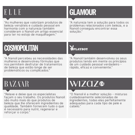
“As mulheres que valorizam produtos de
“A natureza tem a solução para todos os
beleza versáteis e cuidado pessoal em
problemas relacionados com beleza, e a
harmonia com a natureza também
Nanoil conseguiu encontrar essa
consideram o Nanoil um artigo essencial
solução.”
para ter no estojo de maquilhagem.”
“A Nanoil percebeu as necessidades das
“A Nanoil também desenvolveu os seus
mulheres e desenvolveu fórmulas que
produtos tendo em mente os princípios
nos permitem desfrutar de tratamentos
de um cuidado pessoal verdadeiro -
de beleza que estão longe de ser
rápido, eficaz e conveniente.”
problemáticos ou complicados.”
“Relaxe e deixe que os especialistas
“O Nanoil é a melhor solução - misturas
façam o seu trabalho. Os produtos Nanoil
cuidadosamente selecionadas de
são muito mais do que produtos de
ingredientes, todas elas perfeitamente
beleza que lhe oferecem ingredientes de
adequadas para cada tipo de pele e
qualidade. Também fornecem tudo o que
cabelo.”
é necessário para nutrir, regenerar e
reforçar o corpo.”