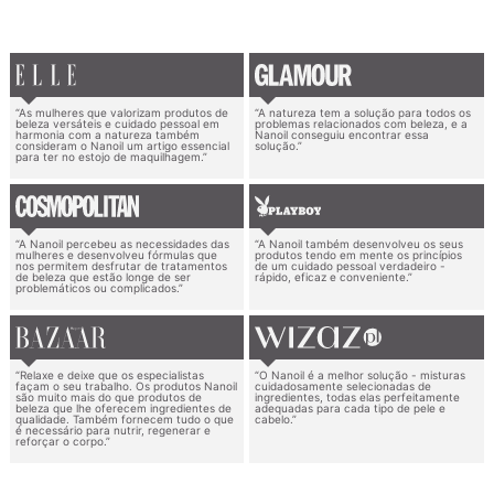
“As mulheres que valorizam produtos de
“A natureza tem a solução para todos os
beleza versáteis e cuidado pessoal em
problemas relacionados com beleza, e a
harmonia com a natureza também
Nanoil conseguiu encontrar essa
consideram o Nanoil um artigo essencial
solução.”
para ter no estojo de maquilhagem.”
“A Nanoil percebeu as necessidades das
“A Nanoil também desenvolveu os seus
mulheres e desenvolveu fórmulas que
produtos tendo em mente os princípios
nos permitem desfrutar de tratamentos
de um cuidado pessoal verdadeiro -
de beleza que estão longe de ser
rápido, eficaz e conveniente.”
problemáticos ou complicados.”
“Relaxe e deixe que os especialistas
“O Nanoil é a melhor solução - misturas
façam o seu trabalho. Os produtos Nanoil
cuidadosamente selecionadas de
são muito mais do que produtos de
ingredientes, todas elas perfeitamente
beleza que lhe oferecem ingredientes de
adequadas para cada tipo de pele e
qualidade. Também fornecem tudo o que
cabelo.”
é necessário para nutrir, regenerar e
reforçar o corpo.”