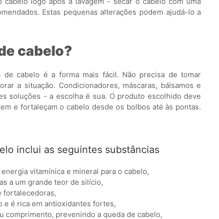
 cabelo logo após a lavagem - secar o cabelo com uma
comendados. Estas pequenas alterações podem ajudá-lo a
de cabelo?
da de cabelo é a forma mais fácil. Não precisa de tomar
ar a situação. Condicionadores, máscaras, bálsamos e
es soluções - a escolha é sua. O produto escolhido deve
atem e fortaleçam o cabelo desde os bolbos até às pontas.
lo inclui as seguintes substâncias
energia vitamínica e mineral para o cabelo,
s a um grande teor de silício,
e fortalecedoras,
e é rica em antioxidantes fortes,
eu comprimento, prevenindo a queda de cabelo,