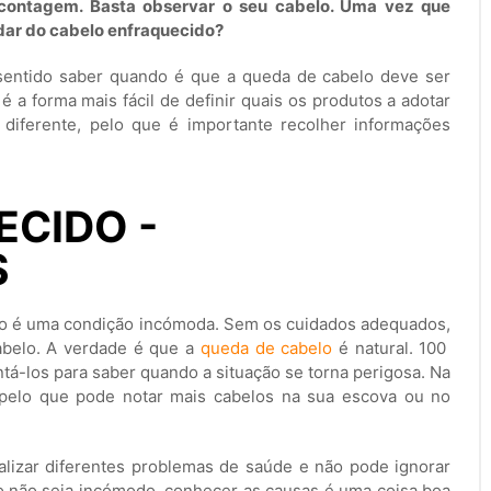
 contagem. Basta observar o seu cabelo. Uma vez que
dar do cabelo enfraquecido?
 sentido saber quando é que a queda de cabelo deve ser
 a forma mais fácil de definir quais os produtos a adotar
 diferente, pelo que é importante recolher informações
CIDO -
S
lo é uma condição incómoda. Sem os cuidados adequados,
abelo. A verdade é que a
queda de cabelo
é natural. 100
tá-los para saber quando a situação se torna perigosa. Na
 pelo que pode notar mais cabelos na sua escova ou no
lizar diferentes problemas de saúde e não pode ignorar
 não seja incómodo, conhecer as causas é uma coisa boa