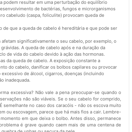
a podem resultar em uma perturbação do equilíbrio
esenvolvimento de bactérias, fungos e microrganismos
uro cabeludo (caspa, foliculite) provocam queda de
to de que a queda de cabelo é hereditária e que pode ser
fetam significativamente o seu cabelo, por exemplo, o
 grávidas. A queda de cabelo após e na duração da
iclo de vida do cabelo devido à ação das hormonas.
sas da queda de cabelo. A exposição constante a
to do cabelo, danificar os bolbos capilares ou provocar
excessivo de álcool, cigarros, doenças (incluindo
ão inadequada.
forma excessiva? Não vale a pena preocupar-se quando o
servações não são viáveis. Se o seu cabelo for comprido,
 É semelhante no caso dos caracóis - não os escova muito
agem ou escovagem, parece que há mais fios a cair. Lembre-
o momento em que deixa o bolbo. Antes disso, permanece
 problema é grave quando caem mais de uma centena de
 quebra de unhas ou secura da pele.