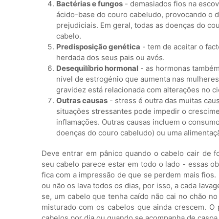
Bactérias e fungos
- demasiados fios na escov
ácido-base do couro cabeludo, provocando o d
prejudiciais. Em geral, todas as doenças do co
cabelo.
Predisposição genética
- tem de aceitar o fac
herdada dos seus pais ou avós.
Desequilíbrio hormonal
- as hormonas também a
nível de estrogénio que aumenta nas mulheres
gravidez está relacionada com alterações no c
Outras causas
- stress é outra das muitas cau
situações stressantes pode impedir o crescimen
inflamações. Outras causas incluem o consumo 
doenças do couro cabeludo) ou uma alimentaç
Deve entrar em pânico quando o cabelo cair de 
seu cabelo parece estar em todo o lado - essas ob
fica com a impressão de que se perdem mais fios.
ou não os lava todos os dias, por isso, a cada lav
se, um cabelo que tenha caído não cai no chão n
misturado com os cabelos que ainda crescem. O
cabelos por dia ou quando se acompanha de caspa,