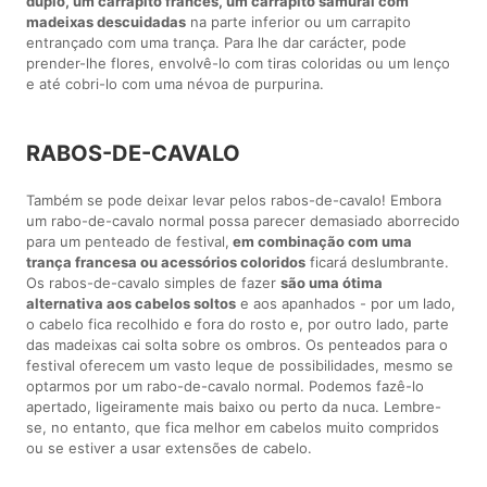
duplo, um carrapito francês, um carrapito samurai com
madeixas descuidadas
na parte inferior ou um carrapito
entrançado com uma trança. Para lhe dar carácter, pode
prender-lhe flores, envolvê-lo com tiras coloridas ou um lenço
e até cobri-lo com uma névoa de purpurina.
RABOS-DE-CAVALO
Também se pode deixar levar pelos rabos-de-cavalo! Embora
um rabo-de-cavalo normal possa parecer demasiado aborrecido
para um penteado de festival,
em combinação com uma
trança francesa ou acessórios coloridos
ficará deslumbrante.
Os rabos-de-cavalo simples de fazer
são uma ótima
alternativa aos cabelos soltos
e aos apanhados - por um lado,
o cabelo fica recolhido e fora do rosto e, por outro lado, parte
das madeixas cai solta sobre os ombros. Os penteados para o
festival oferecem um vasto leque de possibilidades, mesmo se
optarmos por um rabo-de-cavalo normal. Podemos fazê-lo
apertado, ligeiramente mais baixo ou perto da nuca. Lembre-
se, no entanto, que fica melhor em cabelos muito compridos
ou se estiver a usar extensões de cabelo.