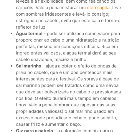
leveza e a flexibilidade, bem como realçando os
caracóis. Vale a pena misturar um
óleo capilar
leve
com sombras iridescentes e levá-lo consigo;
esfregado no cabelo, evita que este caia e torna-o
refletor de luz.
Água termal
- pode ser utilizada como vapor para
proporcionar ao cabelo uma hidratação e nutrição
perfeitas, mesmo em condições difíceis. Rica em
ingredientes valiosos, a água termal dará ao seu
cabelo suavidade, maciez e brilho.
Sal marinho
- ajuda a obter o efeito de ondas de
praia no cabelo, que é um dos penteados mais
interessantes para o festival. Os sprays à base de
sal marinho podem ser tratados como uma névoa,
que deve ser pulverizada no cabelo e pressionada
nos fios. O efeito durará mais tempo em cabelos
finos. Vale a pena lembrar que (apesar das suas
propriedades valiosas) o sal marinho usado em
excesso pode prejudicar o cabelo, pode secá-lo,
causar frizz e aumentar o baço.
Giz para o cabelo
- a coloração com giz para o