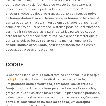
penteado resulta da facilidade de execução, da aparência
impressionante e das oportunidades que oferece. Pode
encontrar todos os tipos de tranças, como os
rabos de peixe,
as tranças holandesas ou francesas ou a trança de três fios
. A
trança pode ser simples, simétrica em dois lados ou apenas um
complemento de um penteado. A trança pode ser entrançada a
partir da franja ou apenas a partir de várias partes do cabelo
para tornar o penteado mais eficaz. Vale a pena lembrar que a
trança na edição festiva se apresenta melhor numa versão
desarrumada e descuidada, com madeixas soltas
e flores ou
decorações presas entre os fios.
COQUE
O penteado ideal para o festival tem de ser eficaz, e é isso que
os
topknots
são. Para um festival de música de Verão,
um
penteado solto e volumoso, com madeixas laterais ou
franja
funciona. Uma boa base para um topete são as ondas,
graças às quais fica ainda mais eficaz. Se planearmos prender o
cabelo para o festival num carrapito, temos várias opções - um
carrapito desarrumado no topo da cabeça, um carrapito