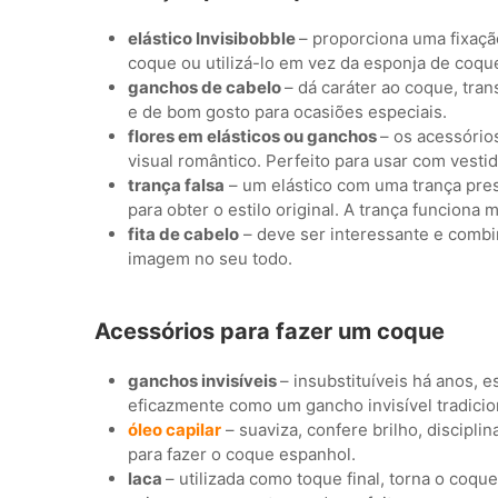
elástico Invisibobble
– proporciona uma fixação
coque ou utilizá-lo em vez da esponja de coqu
ganchos de cabelo
– dá caráter ao coque, tr
e de bom gosto para ocasiões especiais.
flores em elásticos ou ganchos
– os acessório
visual romântico. Perfeito para usar com vestid
trança falsa
– um elástico com uma trança presa
para obter o estilo original. A trança funciona
fita de cabelo
– deve ser interessante e combi
imagem no seu todo.
Acessórios para fazer um coque
ganchos invisíveis
– insubstituíveis há anos, 
eficazmente como um gancho invisível tradicio
óleo capilar
– suaviza, confere brilho, discipli
para fazer o coque espanhol.
laca
– utilizada como toque final, torna o coq