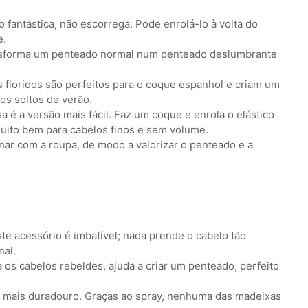
 fantástica, não escorrega. Pode enrolá-lo à volta do
e.
ansforma um penteado normal num penteado deslumbrante
s floridos são perfeitos para o coque espanhol e criam um
os soltos de verão.
 é a versão mais fácil. Faz um coque e enrola o elástico
 muito bem para cabelos finos e sem volume.
nar com a roupa, de modo a valorizar o penteado e a
este acessório é imbatível; nada prende o cabelo tão
nal.
na os cabelos rebeldes, ajuda a criar um penteado, perfeito
ue mais duradouro. Graças ao spray, nenhuma das madeixas