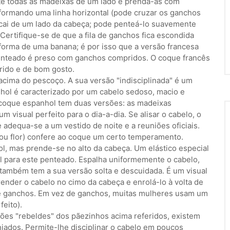
nte todas as madeixas de um lado e prenda-as com
 formando uma linha horizontal (pode cruzar os ganchos
 cai de um lado da cabeça; pode penteá-lo suavemente
 Certifique-se de que a fila de ganchos fica escondida
forma de uma banana; é por isso que a versão francesa
nteado é preso com ganchos compridos. O coque francês
rido e de bom gosto.
cima do pescoço. A sua versão "indisciplinada" é um
hol é caracterizado por um cabelo sedoso, macio e
o coque espanhol tem duas versões: as madeixas
visual perfeito para o dia-a-dia. Se alisar o cabelo, o
dequa-se a um vestido de noite e a reuniões oficiais.
 ou flor) confere ao coque um certo temperamento.
l, mas prende-se no alto da cabeça. Um elástico especial
l para este penteado. Espalha uniformemente o cabelo,
também tem a sua versão solta e descuidada. É um visual
ender o cabelo no cimo da cabeça e enrolá-lo à volta de
 e ganchos. Em vez de ganchos, muitas mulheres usam um
feito).
ões "rebeldes" dos pãezinhos acima referidos, existem
jados. Permite-lhe disciplinar o cabelo em poucos