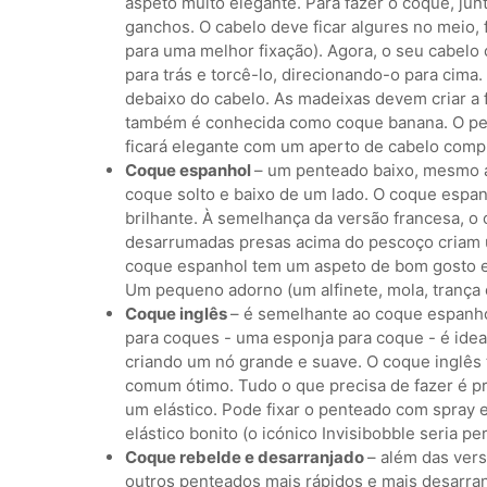
aspeto muito elegante. Para fazer o coque, ju
ganchos. O cabelo deve ficar algures no meio,
para uma melhor fixação). Agora, o seu cabelo
para trás e torcê-lo, direcionando-o para cima.
debaixo do cabelo. As madeixas devem criar a 
também é conhecida como coque banana. O pe
ficará elegante com um aperto de cabelo comp
Coque espanhol
– um penteado baixo, mesmo a
coque solto e baixo de um lado. O coque espan
brilhante. À semelhança da versão francesa, 
desarrumadas presas acima do pescoço criam um 
coque espanhol tem um aspeto de bom gosto e a
Um pequeno adorno (um alfinete, mola, trança
Coque inglês
– é semelhante ao coque espanho
para coques - uma esponja para coque - é idea
criando um nó grande e suave. O coque inglês 
comum ótimo. Tudo o que precisa de fazer é pr
um elástico. Pode fixar o penteado com spray
elástico bonito (o icónico Invisibobble seria per
Coque rebelde e desarranjado
– além das vers
outros penteados mais rápidos e mais desarran