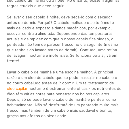
seu cabelo de manhã ou à noite. No entanto, existem algumas
regras cruciais que deve seguir.
Se lavar o seu cabelo à noite, deve secá-lo com o secador
antes de dormir. Porquê? O cabelo molhado e solto é muito
mais delicado e exposto a danos mecânicos, por exemplo,
escovar contra a almofada. Dependendo das temperaturas
actuais e da rapidez com que o nosso cabelo fica oleoso, o
penteado não tem de parecer fresco no dia seguinte (mesmo
que tenha sido lavado antes de dormir). Contudo, uma rotina
de lavagem nocturna é inofensiva. Se funciona para si, vá em
frente!
Lavar o cabelo de manhã é uma escolha melhor. A principal
razão é um óleo de cabelo que se pode massajar no cabelo e
no couro cabeludo antes de ir dormir. Um tal tratamento de
óleo capilar
nocturno é extremamente eficaz - os nutrientes do
óleo têm várias horas para penetrar nos bolbos capilares.
Depois, só se pode lavar o cabelo de manhã e pentear como
habitualmente. Não só desfrutará de um penteado muito mais
fresco, mas também de um cabelo mais saudável e bonito,
graças aos efeitos da oleosidade.