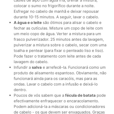
caules de aipo com água fria; drenar a mistura;
colocar o sumo no frigorífico durante a noite.
Esfregar no cabelo de manhã e deixar repousar
durante 10-15 minutos. A seguir, lavar o cabelo.
A água e o leite
são ótimos para alisar o cabelo e
fechar as cutículas. Misture um copo de leite com
um meio copo de água. Verter a mistura para um
frasco pulverizador. 25 minutos antes da lavagem,
pulverizar a mistura sobre o cabelo, secar com uma
toalha e pentear (para fixar o penteado liso e liso).
Pode fazer o tratamento com leite antes de cada
lavagem do cabelo.
Infundir a
salva
e arrefecê-la. Funcionará como um
produto de alisamento espantoso. Obviamente, não
funcionará ainda para os caracóis, mas para as
ondas. Lavar o cabelo com a infusão e deixá-lo
dentro.
Poucos de vós sabem que a
fécula de batata
pode
efectivamente enfraquecer o encaracolamento.
Podem adicioná-la a máscaras ou condicionadores
de cabelo - os que devem ser enxaguados. Graças