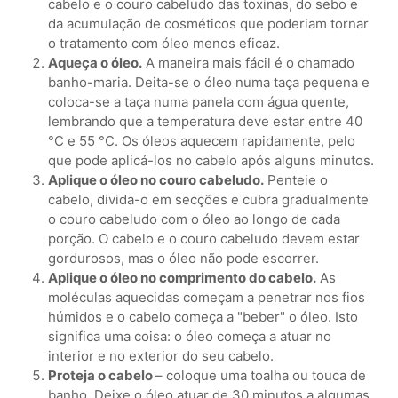
cabelo e o couro cabeludo das toxinas, do sebo e
da acumulação de cosméticos que poderiam tornar
o tratamento com óleo menos eficaz.
Aqueça o óleo.
A maneira mais fácil é o chamado
banho-maria. Deita-se o óleo numa taça pequena e
coloca-se a taça numa panela com água quente,
lembrando que a temperatura deve estar entre 40
°C e 55 °C. Os óleos aquecem rapidamente, pelo
que pode aplicá-los no cabelo após alguns minutos.
Aplique o óleo no couro cabeludo.
Penteie o
cabelo, divida-o em secções e cubra gradualmente
o couro cabeludo com o óleo ao longo de cada
porção. O cabelo e o couro cabeludo devem estar
gordurosos, mas o óleo não pode escorrer.
Aplique o óleo no comprimento do cabelo.
As
moléculas aquecidas começam a penetrar nos fios
húmidos e o cabelo começa a "beber" o óleo. Isto
significa uma coisa: o óleo começa a atuar no
interior e no exterior do seu cabelo.
Proteja o cabelo
– coloque uma toalha ou touca de
banho. Deixe o óleo atuar de 30 minutos a algumas