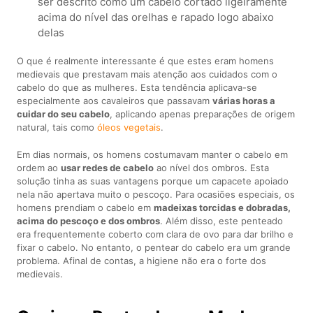
ser descrito como um cabelo cortado ligeiramente
acima do nível das orelhas e rapado logo abaixo
delas
O que é realmente interessante é que estes eram homens
medievais que prestavam mais atenção aos cuidados com o
cabelo do que as mulheres. Esta tendência aplicava-se
especialmente aos cavaleiros que passavam
várias horas a
cuidar do seu cabelo
, aplicando apenas preparações de origem
natural, tais como
óleos vegetais
.
Em dias normais, os homens costumavam manter o cabelo em
ordem ao
usar redes de cabelo
ao nível dos ombros. Esta
solução tinha as suas vantagens porque um capacete apoiado
nela não apertava muito o pescoço. Para ocasiões especiais, os
homens prendiam o cabelo em
madeixas torcidas e dobradas,
acima do pescoço e dos ombros
. Além disso, este penteado
era frequentemente coberto com clara de ovo para dar brilho e
fixar o cabelo. No entanto, o pentear do cabelo era um grande
problema. Afinal de contas, a higiene não era o forte dos
medievais.