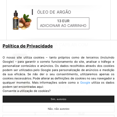
ÓLEO DE ARGÃO
ADICIONAR AO CARRINHO
MÁSCARA CAPILAR COM
Política de Privacidade
QUERATINA
O nosso site utiliza cookies – tanto próprios como de terceiros (incluindo
Google) – para garantir o correto funcionamento do site, analisar o tráfego e
ADICIONAR AO CARRINHO
personalizar conteúdos e anúncios. Os dados recolhidos através dos cookies
podem ser utilizados pelo Google para personalização de anúncios e medição
da sua eficácia. Se não der o seu consentimento, utilizaremos apenas os
ÓLEO DE AMÊNDOA
cookies necessários. Pode alterar as definições de cookies no seu navegador a
qualquer momento. Mais informações sobre como o
Google
utiliza os dados
podem ser encontradas aqui:
Consente a utilização de cookies?
ADICIONAR AO CARRINHO
Sim, autorizo
Não, não autorizo