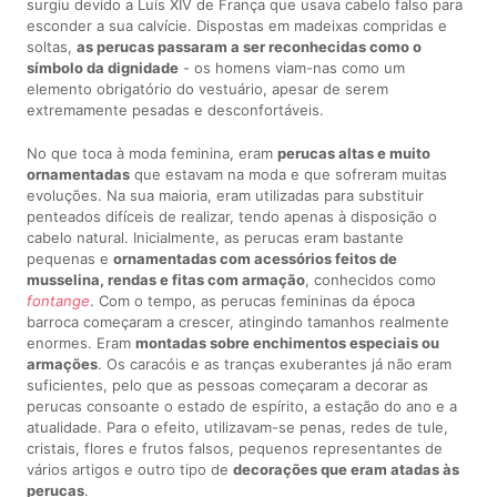
surgiu devido a Luís XIV de França que usava cabelo falso para
esconder a sua calvície. Dispostas em madeixas compridas e
soltas,
as perucas passaram a ser reconhecidas como o
símbolo da dignidade
- os homens viam-nas como um
elemento obrigatório do vestuário, apesar de serem
extremamente pesadas e desconfortáveis.
No que toca à moda feminina, eram
perucas altas e muito
ornamentadas
que estavam na moda e que sofreram muitas
evoluções. Na sua maioria, eram utilizadas para substituir
penteados difíceis de realizar, tendo apenas à disposição o
cabelo natural. Inicialmente, as perucas eram bastante
pequenas e
ornamentadas com acessórios feitos de
musselina, rendas e fitas com armação
, conhecidos como
fontange
. Com o tempo, as perucas femininas da época
barroca começaram a crescer, atingindo tamanhos realmente
enormes. Eram
montadas sobre enchimentos especiais ou
armações
. Os caracóis e as tranças exuberantes já não eram
suficientes, pelo que as pessoas começaram a decorar as
perucas consoante o estado de espírito, a estação do ano e a
atualidade. Para o efeito, utilizavam-se penas, redes de tule,
cristais, flores e frutos falsos, pequenos representantes de
vários artigos e outro tipo de
decorações que eram atadas às
perucas
.