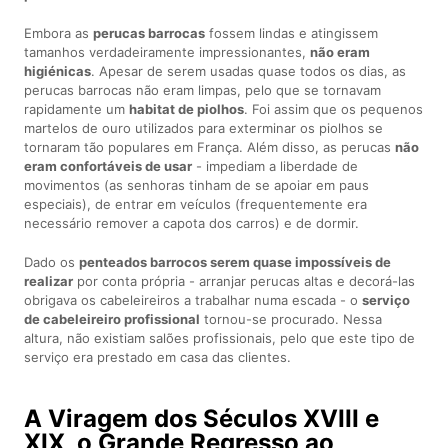
Embora as
perucas barrocas
fossem lindas e atingissem
tamanhos verdadeiramente impressionantes,
não eram
higiénicas
. Apesar de serem usadas quase todos os dias, as
perucas barrocas não eram limpas, pelo que se tornavam
rapidamente um
habitat de piolhos
. Foi assim que os pequenos
martelos de ouro utilizados para exterminar os piolhos se
tornaram tão populares em França. Além disso, as perucas
não
eram confortáveis de usar
- impediam a liberdade de
movimentos (as senhoras tinham de se apoiar em paus
especiais), de entrar em veículos (frequentemente era
necessário remover a capota dos carros) e de dormir.
Dado os
penteados barrocos serem quase impossíveis de
realizar
por conta própria - arranjar perucas altas e decorá-las
obrigava os cabeleireiros a trabalhar numa escada - o
serviço
de cabeleireiro profissional
tornou-se procurado. Nessa
altura, não existiam salões profissionais, pelo que este tipo de
serviço era prestado em casa das clientes.
A Viragem dos Séculos XVIII e
XIX, o Grande Regresso ao