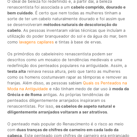
O ideal de beleza foi redefinido e, a partir daí, a beleza
renascentista foi associada a um
cabelo comprido, dourado e
bem cuidado
. É certo que nem todas as mulheres tinham a
sorte de ter um cabelo naturalmente dourado e foi assim que
se desenvolveram
métodos naturais de descoloração do
cabelo
. As pessoas inventaram várias técnicas que incluíam a
utilização do poder branqueador do sol e da água do mar, bem
como
lavagens capilares
e tintas à base de ervas.
Os primórdios do cabeleireiro renascentista podem ser
descritos como um mosaico de tendências medievais e uma
redefinição dos penteados populares na antiguidade. Assim, a
testa alta
reinava nessa altura, pelo que tanto as mulheres
como os homens costumavam rapar as têmporas e remover as
franjas. Além disso, as pessoas sabiam
Quais os Penteados na
Moda na Antiguidade
e não tinham medo de dar uso à
moda da
Grécia e de Roma
antigas. As próprias tendências de
penteados diligentemente arranjados inspiraram os
renascentistas. Por isso,
os cabelos de aspeto natural e
diligentemente arranjados voltaram a ser atrativos
.
O penteado mais popular do Renascimento é o risco ao meio
com
duas tranças de chifres de carneiro em cada lado da
cabeça
. Este penteado com chifres de carneiro era entrançado