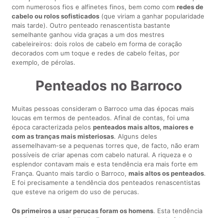
com numerosos fios e alfinetes finos, bem como com
redes de
cabelo ou rolos sofisticados
(que viriam a ganhar popularidade
mais tarde). Outro penteado renascentista bastante
semelhante ganhou vida graças a um dos mestres
cabeleireiros: dois rolos de cabelo em forma de coração
decorados com um toque e redes de cabelo feitas, por
exemplo, de pérolas.
Penteados no Barroco
Muitas pessoas consideram o Barroco uma das épocas mais
loucas em termos de penteados. Afinal de contas, foi uma
época caracterizada pelos
penteados mais altos, maiores e
com as tranças mais misteriosas
. Alguns deles
assemelhavam-se a pequenas torres que, de facto, não eram
possíveis de criar apenas com cabelo natural. A riqueza e o
esplendor contavam mais e esta tendência era mais forte em
França. Quanto mais tardio o Barroco,
mais altos os penteados
.
E foi precisamente a tendência dos penteados renascentistas
que esteve na origem do uso de perucas.
Os primeiros a usar perucas foram os homens
. Esta tendência